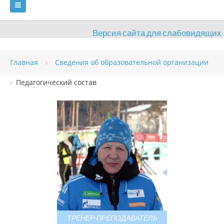
Версия сайта для слабовидящих
ГЛАВНАЯ
Главная
Сведения об образовательной организации
СВЕДЕНИЯ ОБ ОБРАЗОВАТЕЛЬНОЙ ОРГАНИЗАЦИИ
Педагогический состав
ВИДЫ СПОРТА
АНТИДОПИНГ
РАСПИСАНИЯ
ОБЪЕКТЫ
ДОКУМЕНТЫ
ПРЕСС-ЦЕНТР
ОЦЕНКА КАЧЕСТВА ОБРАЗОВАНИЯ
ВАКАНСИИ
ПЛАТНЫЕ УСЛУГИ
КОНТАКТЫ
ТРЕНЕР-ПРЕПОДАВАТЕЛЬ