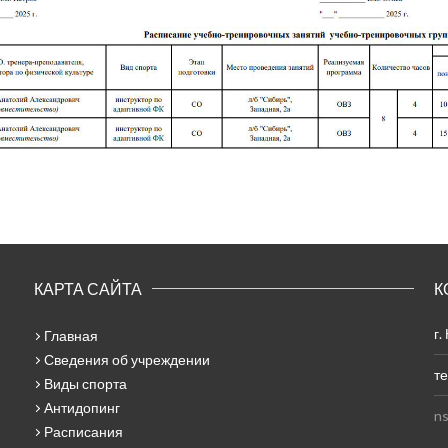
КАРТА САЙТА
К
г.
Главная
Сведения об учреждении
те
Виды спорта
Антидопинг
ns
Расписания