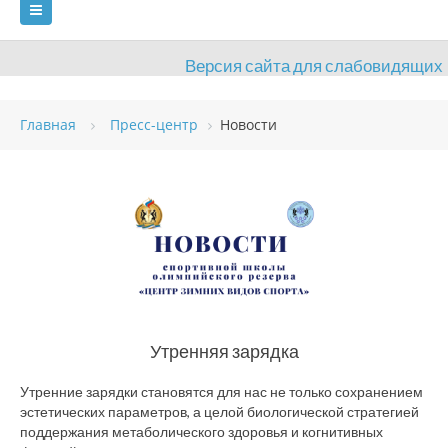
Версия сайта для слабовидящих
ГЛАВНАЯ
Главная
Пресс-центр
Новости
СВЕДЕНИЯ ОБ ОБРАЗОВАТЕЛЬНОЙ ОРГАНИЗАЦИИ
ВИДЫ СПОРТА
АНТИДОПИНГ
РАСПИСАНИЯ
ОБЪЕКТЫ
ДОКУМЕНТЫ
ПРЕСС-ЦЕНТР
ОЦЕНКА КАЧЕСТВА ОБРАЗОВАНИЯ
ВАКАНСИИ
ПЛАТНЫЕ УСЛУГИ
КОНТАКТЫ
Утренняя зарядка
Утренние зарядки становятся для нас не только сохранением
эстетических параметров, а целой биологической стратегией
поддержания метаболического здоровья и когнитивных