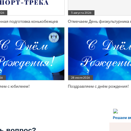
026
5 августа 2026
ная подготовка конькобежцев
Отмечаем День физкультурника 
26
28 июля 2026
яем с юбилеем!
Поздравляем с днём рождения!
Решаем в
ь вопрос?