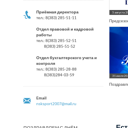
Приёмная директора
5 августа 2
тел.: 8(383) 285-51-11
Предсезон
Отдел правовой и кадровой
работы
тел.: 8(383) 285-52-51
8(383) 285-51-52
Отдел бухгалтерского учета и
контроля
тел.: 8(383) 285-28-88
8(383)284-03-59
31 июля 20
Поздравл
Email
nsksport2007@mail.ru
Ест
ПОЗДРАВЛЯЕМ С ДНЁМ