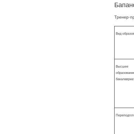
Бапан
Тренер-п
Вид образо
Высшее
образование
бакалавриа
Переподгот