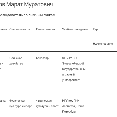
ов Марат Муратович
реподаватель по лыжным гонкам
вания
Специальность
Квалификация
Учебное заведение
Курс
Наименование
Сельское
Бакалавр
ФГБОУ ВО
 -
хозяйство
"Новосибирский
т
государственный
аграрный
университет"
овка
Физическая
Физическая
НГУ им. П.Ф.
культура и спорт
культура и спорт
Лесгафта, Санкт-
Петербург