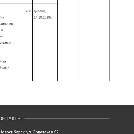
260
диплом,
й и
14.10.2019г.
тавление
 с
ез
живания,
очая
бласти
ОНТАКТЫ
 Новосибирск, ул. Советская 62