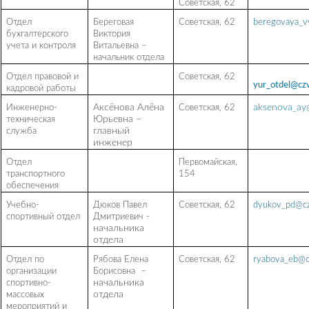
Советская, 62
Отдел
Береговая
Советская, 62
beregovaya_v
бухгалтерского
Виктория
учета и контроля
Витальевна –
начальник отдела
Отдел
правовой и
Советская, 62
yur_otdel@czv
кадровой работы
Инженерно-
Аксёнова Алёна
Советская, 62
aksenova_ay
техническая
Юрьевна –
служба
главный
инженер
Отдел
Первомайская,
транспортного
154
обеспечения
Учебно-
Дюков Павел
Советская, 62
dyukov_pd@cz
спортивный отдел
Дмитриевич
-
начальника
отдела
Отдел по
Рябова Елена
Советская, 62
ryabova_eb@c
организации
Борисовна
–
спортивно-
начальника
массовых
отдела
мероприятий и