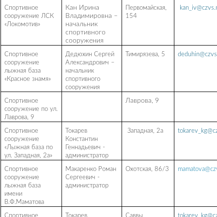
Спортивное
Кан Ирина
Первомайская,
kan_iv@czvs.
сооружение ЛСК
Владимировна –
154
«Локомотив»
начальник
спортивного
сооружения
Спортивное
Дедюхин Сергей
Тимирязева, 5
deduhin@czvs
сооружение
Александрович –
лыжная база
начальник
«Красное знамя»
спортивного
сооружения
Спортивное
Лаврова, 9
сооружение по ул.
Лаврова, 9
Спортивное
Токарев
Западная, 2а
tokarev_kg@cz
сооружение
Константин
«Лыжная база по
Геннадьевич -
ул. Западная, 2а»
администратор
Спортивное
Макаренко Роман
Охотская, 86/3
mamatova@czv
сооружение
Сергеевич -
лыжная база
администратор
имени
В.Ф.Маматова
Спортивное
Токарев
Саввы
tokarev_kg@cz