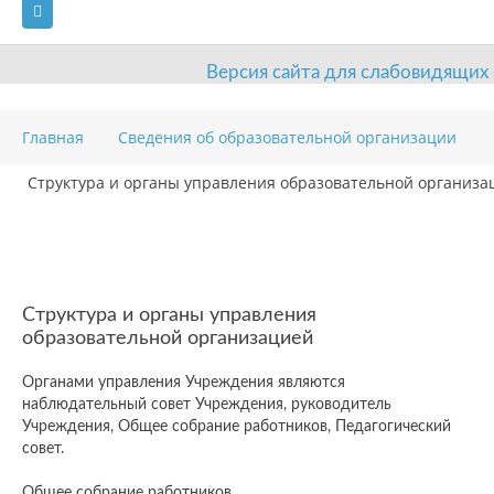
Версия сайта для слабовидящих
ГЛАВНАЯ
Главная
Сведения об образовательной организации
СВЕДЕНИЯ ОБ ОБРАЗОВАТЕЛЬНОЙ ОРГАНИЗАЦИИ
Структура и органы управления образовательной организа
ВИДЫ СПОРТА
АНТИДОПИНГ
РАСПИСАНИЯ
ОБЪЕКТЫ
ДОКУМЕНТЫ
ПРЕСС-ЦЕНТР
ОЦЕНКА КАЧЕСТВА ОБРАЗОВАНИЯ
ВАКАНСИИ
Структура и органы управления
образовательной организацией
ПЛАТНЫЕ УСЛУГИ
КОНТАКТЫ
Органами управления Учреждения являются
наблюдательный совет Учреждения, руководитель
Учреждения, Общее собрание работников, Педагогический
совет.
Общее собрание работников