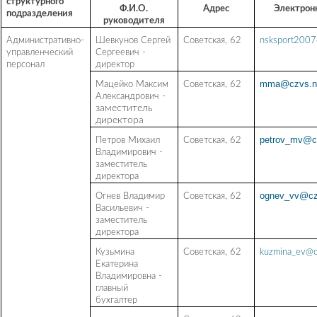
структурного
Ф.И.О.
Адрес
Электрон
подразделения
руководителя
Административно-
Шевкунов Сергей
Советская, 62
nsksport2007
управленческий
Сергеевич -
персонал
директор
mma@czvs.n
Мацейко Максим
Советская, 62
Александрович
-
заместитель
директора
petrov_mv@c
Петров Михаил
Советская, 62
Владимирович
-
заместитель
директора
ognev_vv@cz
Огнев Владимир
Советская, 62
Васильевич
-
заместитель
директора
Кузьмина
Советская, 62
kuzmina_ev@c
Екатерина
Владимировна -
главный
бухгалтер