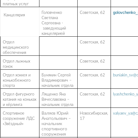
платных услуг
golovchenko
Головченко
Советская, 62
Канцелярия
Светлана
Сергеевна -
заведующий
канцелярией
Отдел
Советская, 62
медицинского
обеспечения
Отдел лыжных
Советская, 62
гонок
Отдел хоккея и
Бунякин Сергей
Советская, 62
buniakin_sv@c
конькобежного
Владимирович –
спорта
начальник отдела
Отдел фигурного
Лященко Яна
Советская, 62
lyashchenko_
катания на коньках
Вячеславовна –
и кёрлинга
начальник отдела
Спортивное
Валяев Юрий
Новосибирская,
valyaev_ya@c
сооружение ЛДС
Анатольевич –
17
«Звёздный»
начальник
спортивного
сооружения