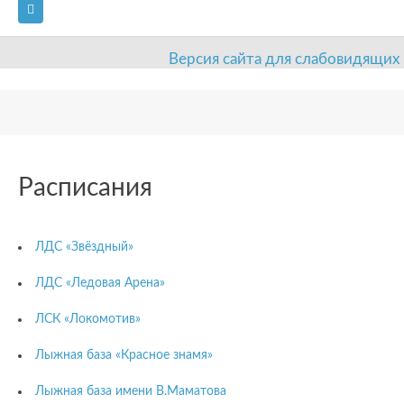
Версия сайта для слабовидящих
ГЛАВНАЯ
СВЕДЕНИЯ ОБ ОБРАЗОВАТЕЛЬНОЙ ОРГАНИЗАЦИИ
ВИДЫ СПОРТА
АНТИДОПИНГ
РАСПИСАНИЯ
Расписания
ОБЪЕКТЫ
ДОКУМЕНТЫ
ПРЕСС-ЦЕНТР
ЛДС «Звёздный»
ОЦЕНКА КАЧЕСТВА ОБРАЗОВАНИЯ
ВАКАНСИИ
ЛДС «Ледовая Арена»
ПЛАТНЫЕ УСЛУГИ
КОНТАКТЫ
ЛСК «Локомотив»
Лыжная база «Красное знамя»
Лыжная база имени В.Маматова