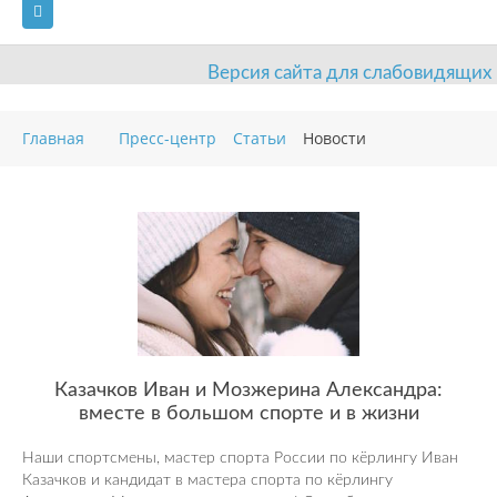
Версия сайта для слабовидящих
ГЛАВНАЯ
Главная
Пресс-центр
Статьи
Новости
СВЕДЕНИЯ ОБ ОБРАЗОВАТЕЛЬНОЙ ОРГАНИЗАЦИИ
ВИДЫ СПОРТА
АНТИДОПИНГ
РАСПИСАНИЯ
ОБЪЕКТЫ
ДОКУМЕНТЫ
ПРЕСС-ЦЕНТР
ОЦЕНКА КАЧЕСТВА ОБРАЗОВАНИЯ
ВАКАНСИИ
ПЛАТНЫЕ УСЛУГИ
КОНТАКТЫ
Казачков Иван и Мозжерина Александра:
вместе в большом спорте и в жизни
Наши спортсмены, мастер спорта России по кёрлингу Иван
Казачков и кандидат в мастера спорта по кёрлингу