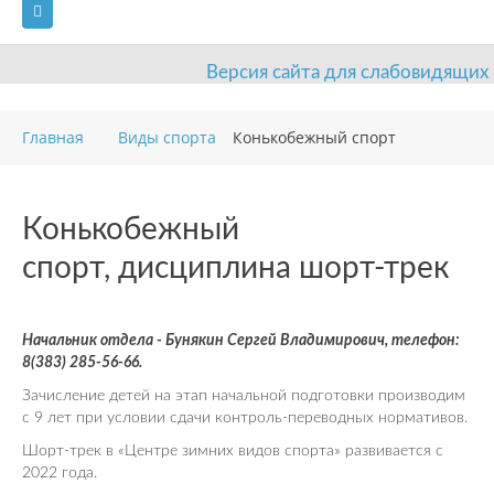
Версия сайта для слабовидящих
ГЛАВНАЯ
Главная
Виды спорта
Конькобежный спорт
СВЕДЕНИЯ ОБ ОБРАЗОВАТЕЛЬНОЙ ОРГАНИЗАЦИИ
ВИДЫ СПОРТА
АНТИДОПИНГ
РАСПИСАНИЯ
Конькобежный
спорт, дисциплина шорт-трек
ОБЪЕКТЫ
ДОКУМЕНТЫ
ПРЕСС-ЦЕНТР
ОЦЕНКА КАЧЕСТВА ОБРАЗОВАНИЯ
ВАКАНСИИ
Начальник отдела - Бунякин Сергей Владимирович,
телефон:
ПЛАТНЫЕ УСЛУГИ
КОНТАКТЫ
8(383) 285-56-66.
Зачисление детей на этап начальной подготовки производим
с 9 лет при условии сдачи контроль-переводных нормативов.
Шорт-трек в «Центре зимних видов спорта» развивается с
2022 года.