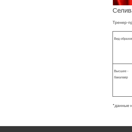
Селив
Тренер-п
Вид образо
Высшее -
бакалавр
*данные н