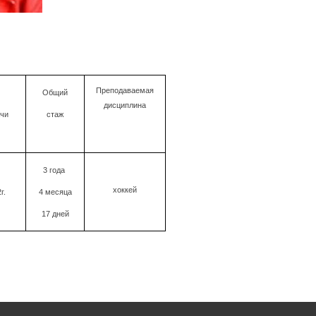
Преподаваемая
Общий
дисциплина
ачи
стаж
3 года
хоккей
г.
4 месяца
17 дней