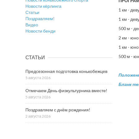
ПРОГРА
Новости кёрлинга
1 км - дев
Статьи
Поздравляем!
1 км - дев
Видео
500 м - д
Новости бенди
2 км - юн
1 км - юн
500 м - ю
СТАТЬИ
Предсезонная подготовка конькобежцев
Положени
5 августа 2026
Бланк те
Отмечаем День физкультурника вместе!
5 августа 2026
Поздравляем с днём рождения!
2 августа 2026