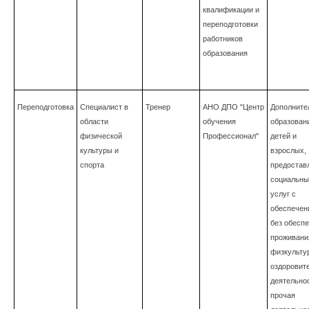
квалификации и
переподготовки
работников
образования
Переподготовка
Специалист в
Тренер
АНО ДПО "Центр
Дополните
области
обучения
образован
физической
Профессионал"
детей и
культуры и
взрослых,
спорта
предостав
социальны
услуг с
обеспечен
без обесп
проживани
физкульту
оздоровит
деятельнос
прочая