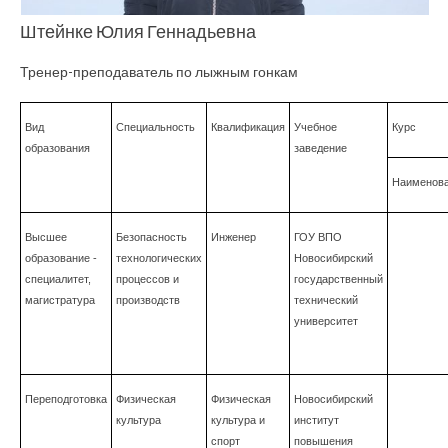
Штейнке Юлия Геннадьевна
Тренер-преподаватель по лыжным гонкам
Вид
Специальность
Квалификация
Учебное
Курс
образования
заведение
Наименов
Высшее
Безопасность
Инженер
ГОУ ВПО
образование -
технологических
Новосибирский
специалитет,
процессов и
государственный
магистратура
производств
технический
университет
Переподготовка
Физическая
Физическая
Новосибирский
культура
культура и
институт
спорт
повышения