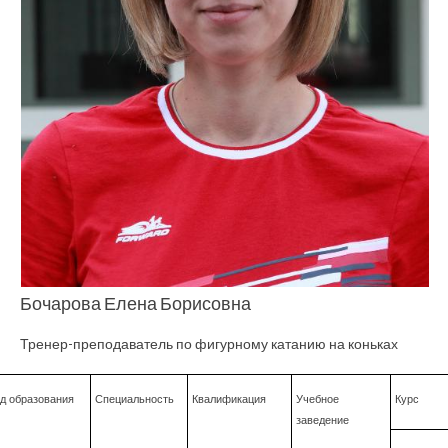
Бочарова Елена Борисовна
Тренер-преподаватель по фигурному катанию на коньках
д образования
Специальность
Квалификация
Учебное
Курс
заведение