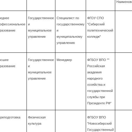
Наименов
еднее
Государственное
Специалист по
ФГОУ СПО
офессиональное
и
государственному
"Сибирский
разование
муниципальное
и
политехнический
управление
муниципальному
колледж"
управлению
ысшее
Государственное
Менеджер
ФГБОУ ВПО ""
разование
и
Российская
муниципальное
академия
управление
народного
хозяйства и
государственной
службы при
Президенте РФ"
реподготовка
Физическая
ФГБОУ ВПО
культура
"Новосибирский
Государственный