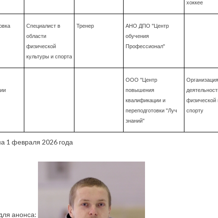
хоккее
овка
Специалист в
Тренер
АНО ДПО "Центр
области
обучения
физической
Профессионал"
культуры и спорта
ООО "Центр
Организация
ии
повышения
деятельност
квалификации и
физической 
переподготовки "Луч
спорту
знаний"
а 1 февраля 2026 года
для анонса: