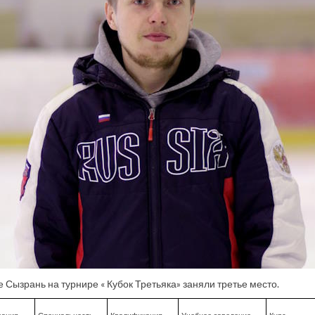
оде Сызрань на турнире « Кубок Третьяка» заняли третье место.