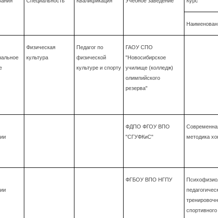
вания
Специальность
Квалификация
Учебное заведение
Курс
Наименован
Физическая
Педагог по
ГАОУ СПО
нальное
культура
физической
"Новосибирское
е
культуре и спорту
училище (колледж)
олимпийского
резерва"
ФДПО ФГОУ ВПО
Современная
ии
"СГУФКиС"
методика хо
ФГБОУ ВПО НГПУ
Психофизиол
ии
педагогичес
тренировочн
спортивного