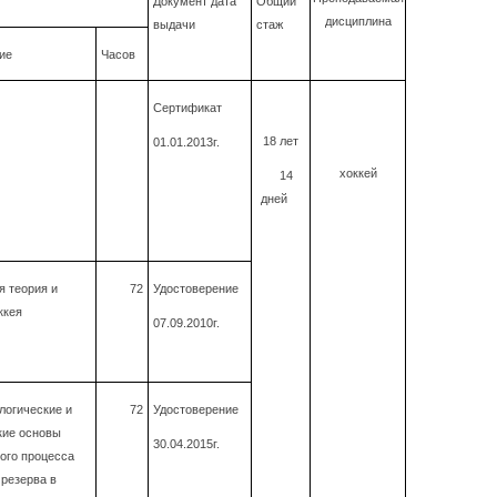
Документ дата
Общий
дисциплина
выдачи
стаж
ие
Часов
Сертификат
18 лет
01.01.2013г.
хоккей
14
дней
 теория и
72
Удостоверение
ккея
07.09.2010г.
огические и
72
Удостоверение
кие основы
30.04.2015г.
ого процесса
 резерва в