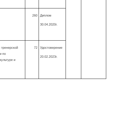
260
Диплом
30.04.2020г.
 тренерской
72
Удостоверение
и по
20
.02.2023г.
культуре и