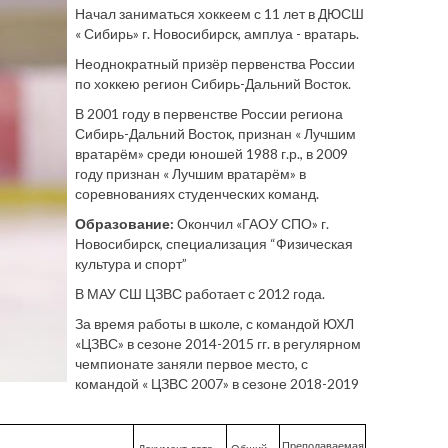
Начал заниматься хоккеем с 11 лет в ДЮСШ
« Сибирь» г. Новосибирск, амплуа - вратарь.
Неоднократный призёр первенства России
по хоккею регион Сибирь-Дальний Восток.
В 2001 году в первенстве России региона
Сибирь-Дальний Восток, признан « Лучшим
вратарём» среди юношей 1988 г.р., в 2009
году признан « Лучшим вратарём» в
соревнованиях студенческих команд.
Образование:
Окончил «ГАОУ СПО» г.
Новосибирск, специализация “Физическая
культура и спорт”
В МАУ СШ ЦЗВС работает с 2012 года.
За время работы в школе, с командой ЮХЛ
«ЦЗВС» в сезоне 2014-2015 гг. в регулярном
чемпионате заняли первое место, с
командой « ЦЗВС 2007» в сезоне 2018-2019
Преподаваемая