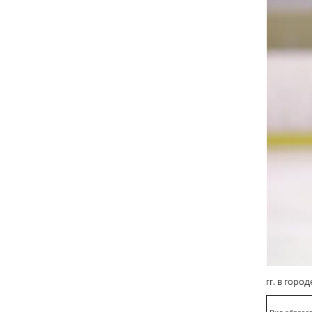
гг. в гор