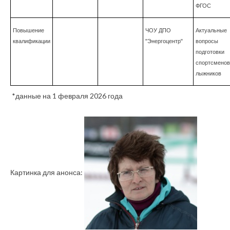
ФГОС
Повышение
ЧОУ ДПО
Актуальные
квалификации
"Энергоцентр"
вопросы
подготовки
спортсменов
лыжников
*данные на 1 февраля 2026 года
Картинка для анонса: