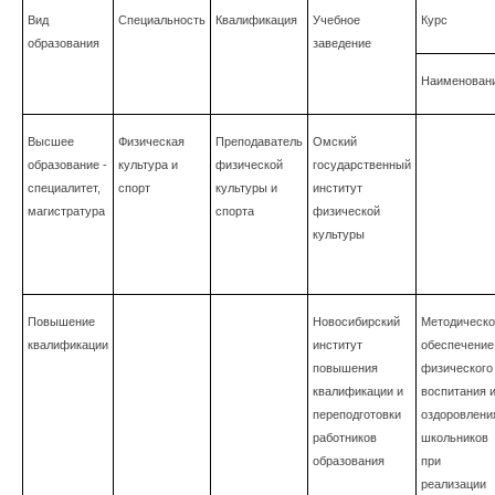
Вид
Специальность
Квалификация
Учебное
Курс
образования
заведение
Наименован
Высшее
Физическая
Преподаватель
Омский
образование -
культура и
физической
государственный
специалитет,
спорт
культуры и
институт
магистратура
спорта
физической
культуры
Повышение
Новосибирский
Методическо
квалификации
институт
обеспечение
повышения
физического
квалификации и
воспитания 
переподготовки
оздоровлени
работников
школьников
образования
при
реализации