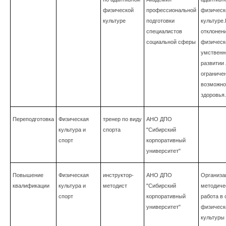
физической
профессиональной
физическ
культуре
подготовки
культуре
специалистов
отклонени
социальной сферы
физическ
умствен
развитии 
ограниче
возможно
здоровья.
Переподготовка
Физическая
тренер по виду
АНО ДПО
культура и
спорта
"Сибирский
спорт
корпоративный
университет"
Повышение
Физическая
инструктор-
АНО ДПО
Организа
квалификации
культура и
методист
"Сибирский
методиче
спорт
корпоративный
работа в
университет"
физическ
культуры 