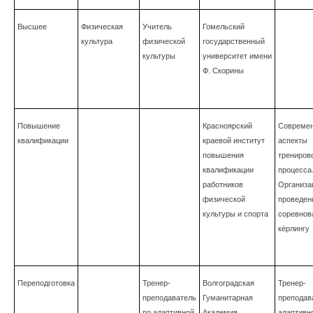
Высшее
Физическая
Учитель
Гомельский
культура
физической
государственный
культуры
университет имени
Ф. Скорины
Повышение
Красноярский
Совреме
квалификации
краевой институт
аспекты
повышения
трениров
квалификации
процесса
работников
Организа
физической
проведен
культуры и спорта
соревнов
кёрлингу
Переподготовка
Тренер-
Волгоградская
Тренер-
преподаватель
Гуманитарная
преподав
по адаптивной
Академия
адаптивн