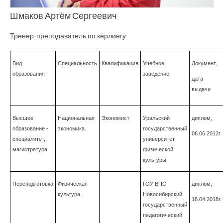
Шмаков Артём Сергеевич
Тренер-преподаватель по кёрлингу
Вид
Специальность
Квалификация
Учебное
Документ,
образования
заведение
дата
выдачи
Высшее
Национальная
Экономист
Уральский
диплом,
образование -
экономика
государственный
06.06.2012г.
специалитет,
университет
магистратура
физической
культуры
Переподготовка
Физическая
ГОУ ВПО
диплом,
культура
Новосибирский
18.04.2018г.
государственный
педагогический