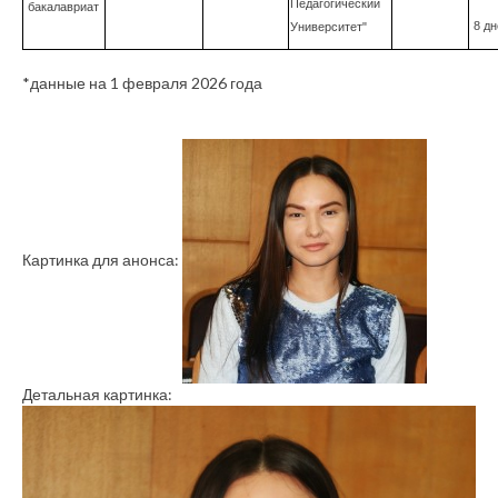
Педагогический
бакалавриат
8 дн
Университет"
*данные на 1 февраля 2026 года
Картинка для анонса:
Детальная картинка: