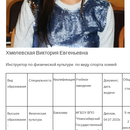
Хмелевская Виктория Евгеньевна
Инструктор по физической культуре по виду спорта хоккей
Квалификация
Учебное
Общ
Вид
Специальность
Документ,
заведение
образования
дата
ста
выдачи
Бакалавр
ФГБОУ ВПО
9
л
Высшее
Физическая
Диплом,
"Новосибирский
образование
культура
04.07.2015г.
2
Государственный
-
мес