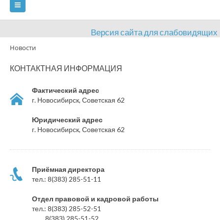
Версия сайта для слабовидящих
Новости
ГЛАВНАЯ
КОНТАКТНАЯ ИНФОРМАЦИЯ
СВЕДЕНИЯ ОБ ОБРАЗОВАТЕЛЬНОЙ ОРГАНИЗАЦИИ
Фактический адрес
ВИДЫ СПОРТА
АНТИДОПИНГ
РАСПИСАНИЯ
г. Новосибирск, Советская 62
ОБЪЕКТЫ
ДОКУМЕНТЫ
ПРЕСС-ЦЕНТР
Юридический адрес
г. Новосибирск, Советская 62
ОЦЕНКА КАЧЕСТВА ОБРАЗОВАНИЯ
ВАКАНСИИ
ПЛАТНЫЕ УСЛУГИ
КОНТАКТЫ
Приёмная директора
тел.: 8(383) 285-51-11
Отдел правовой и кадровой работы
тел.: 8(383) 285-52-51
8(383) 285-51-52