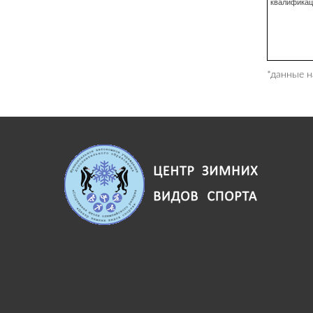
квалификац
*данные н