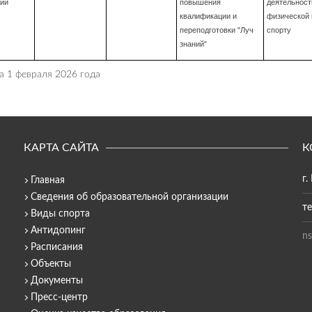
ии
повышения
деятельност
квалификации и
физической 
переподготовки "Луч
спорту
знаний"
а 1 февраля 2026 года
КАРТА САЙТА
К
г.
Главная
Сведения об образовательной организации
те
Виды спорта
Антидопинг
ns
Расписания
Объекты
Документы
Пресс-центр