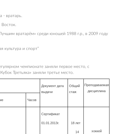
 - вратарь.
 Восток.
Лучшим вратарём» среди юношей 1988 г.р., в 2009 году
я культура и спорт”
егулярном чемпионате заняли первое место, с
Кубок Третьяка» заняли третье место.
Преподаваемая
Документ дата
Общий
дисциплина
выдачи
стаж
ие
Часов
Сертификат
01.01.2013г.
18 лет
хоккей
14