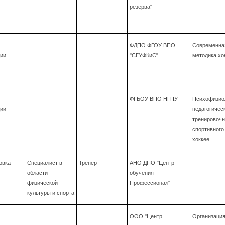
резерва"
ФДПО ФГОУ ВПО
Современная
ии
"СГУФКиС"
методика хо
ФГБОУ ВПО НГПУ
Психофизиол
ии
педагогичес
тренировочн
спортивного
хоккее
овка
Специалист в
Тренер
АНО ДПО "Центр
области
обучения
физической
Профессионал"
культуры и спорта
ООО "Центр
Организация