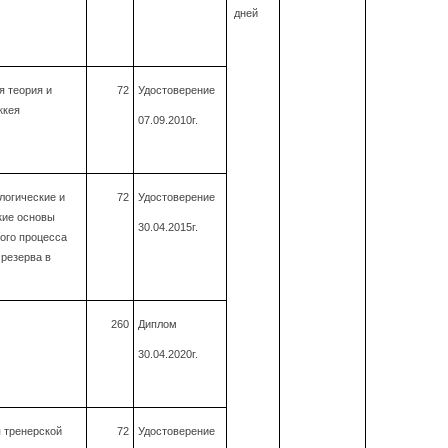
дней
 теория и
72
Удостоверение
ккея
07.09.2010г.
огические и
72
Удостоверение
кие основы
30.04.2015г.
ого процесса
 резерва в
260
Диплом
30.04.2020г.
 тренерской
72
Удостоверение