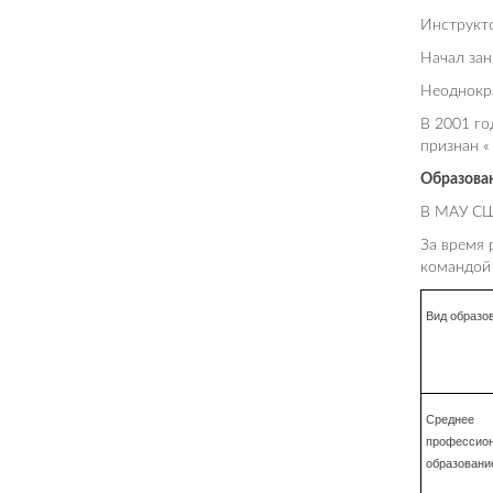
Инструкто
Начал зан
Неоднокра
В 2001 го
признан «
Образова
В МАУ СШ
За время 
командой 
Вид образо
Среднее
профессио
образовани