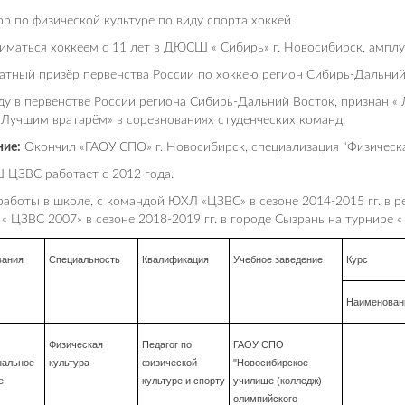
р по физической культуре по виду спорта хоккей
иматься хоккеем с 11 лет в ДЮСШ « Сибирь» г. Новосибирск, амплуа
тный призёр первенства России по хоккею регион Сибирь-Дальний
ду в первенстве России региона Сибирь-Дальний Восток, признан « 
 Лучшим вратарём» в соревнованиях студенческих команд.
ние:
Окончил «ГАОУ СПО» г. Новосибирск, специализация “Физическа
 ЦЗВС работает с 2012 года.
работы в школе, с командой ЮХЛ «ЦЗВС» в сезоне 2014-2015 гг. в р
« ЦЗВС 2007» в сезоне 2018-2019 гг. в городе Сызрань на турнире « 
вания
Специальность
Квалификация
Учебное заведение
Курс
Наименован
Физическая
Педагог по
ГАОУ СПО
нальное
культура
физической
"Новосибирское
е
культуре и спорту
училище (колледж)
олимпийского