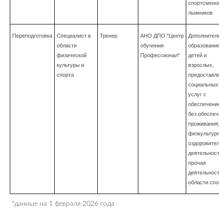
спортсмено
лыжников
Переподготовка
Специалист в
Тренер
АНО ДПО "Центр
Дополнител
области
обучения
образовани
физической
Профессионал"
детей и
культуры и
взрослых,
спорта
предоставл
социальных
услуг с
обеспечени
без обеспеч
проживания
физкультур
оздоровите
деятельност
прочая
деятельност
области спо
*данные на 1 февраля 2026 года