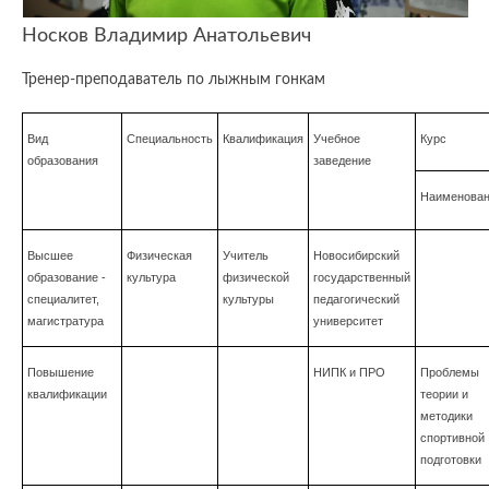
Носков Владимир Анатольевич
Тренер-преподаватель по лыжным гонкам
Вид
Специальность
Квалификация
Учебное
Курс
образования
заведение
Наименован
Высшее
Физическая
Учитель
Новосибирский
образование -
культура
физической
государственный
специалитет,
культуры
педагогический
магистратура
университет
Повышение
НИПК и ПРО
Проблемы
квалификации
теории и
методики
спортивной
подготовки