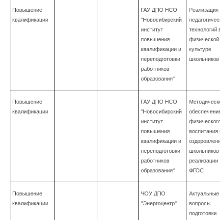
Повышение
ГАУ ДПО НСО
Реализация
квалификации
"Новосибирский
педагогичес
институт
технологий 
повышения
физической
квалификации и
культуре
переподготовки
школьников
работников
образования"
Повышение
ГАУ ДПО НСО
Методическ
квалификации
"Новосибирский
обеспечени
институт
физическог
повышения
воспитания 
квалификации и
оздоровлен
переподготовки
школьников
работников
реализации
образования"
ФГОС
Повышение
ЧОУ ДПО
Актуальные
квалификации
"Энергоцентр"
вопросы
подготовки