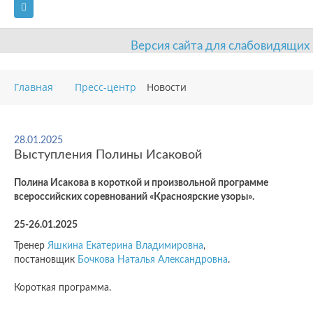
Версия сайта для слабовидящих
ГЛАВНАЯ
Главная
Пресс-центр
Новости
СВЕДЕНИЯ ОБ ОБРАЗОВАТЕЛЬНОЙ ОРГАНИЗАЦИИ
ВИДЫ СПОРТА
АНТИДОПИНГ
РАСПИСАНИЯ
28.01.2025
Выступления Полины Исаковой
ОБЪЕКТЫ
ДОКУМЕНТЫ
ПРЕСС-ЦЕНТР
Полина Исакова в короткой и произвольной программе
ОЦЕНКА КАЧЕСТВА ОБРАЗОВАНИЯ
ВАКАНСИИ
всероссийских соревнований «Красноярские узоры».
ПЛАТНЫЕ УСЛУГИ
КОНТАКТЫ
25-26.01.2025
Тренер
Яшкина Екатерина Владимировна
,
постановщик
Бочкова Наталья Александровна
.
Короткая программа.