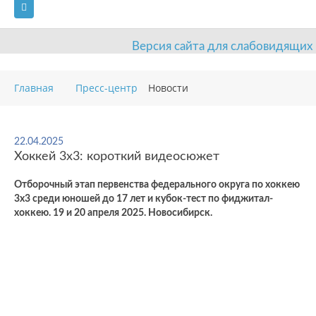
Версия сайта для слабовидящих
ГЛАВНАЯ
Главная
Пресс-центр
Новости
СВЕДЕНИЯ ОБ ОБРАЗОВАТЕЛЬНОЙ ОРГАНИЗАЦИИ
ВИДЫ СПОРТА
АНТИДОПИНГ
РАСПИСАНИЯ
22.04.2025
Хоккей 3х3: короткий видеосюжет
ОБЪЕКТЫ
ДОКУМЕНТЫ
ПРЕСС-ЦЕНТР
Отборочный этап первенства федерального округа по хоккею
ОЦЕНКА КАЧЕСТВА ОБРАЗОВАНИЯ
ВАКАНСИИ
3х3 среди юношей до 17 лет и кубок-тест по фиджитал-
хоккею. 19 и 20 апреля 2025. Новосибирск.
ПЛАТНЫЕ УСЛУГИ
КОНТАКТЫ