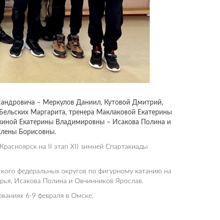
сандровича – Меркулов Даниил, Кутовой Дмитрий,
и Бельских Маргарита, тренера Маклаковой Екатерины
шкиной Екатерины Владимировны – Исакова Полина и
Елены Борисовны.
расноярск на II этап XII зимней Спартакиады
ского федеральных округов по фигурному катанию на
рья, Исакова Полина и Овчинников Ярослав.
ваниях 6-9 февраля в Омске.