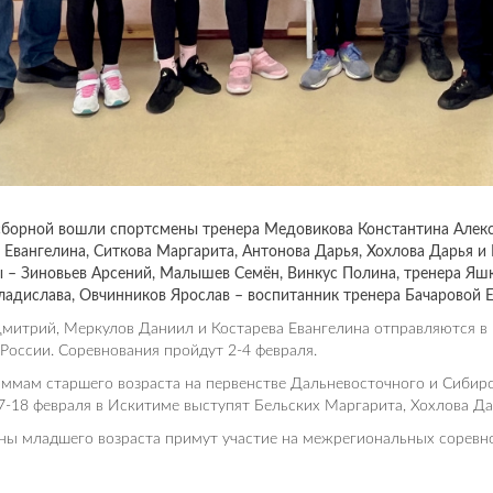
 сборной вошли спортсмены тренера Медовикова Константина Алек
 Евангелина, Ситкова Маргарита, Антонова Дарья, Хохлова Дарья 
ы – Зиновьев Арсений, Малышев Семён, Винкус Полина, тренера Я
ладислава, Овчинников Ярослав – воспитанник тренера Бачаровой 
митрий, Меркулов Даниил и Костарева Евангелина отправляются в К
России. Соревнования пройдут 2-4 февраля.
ммам старшего возраста на первенстве Дальневосточного и Сибир
7-18 февраля в Искитиме выступят Бельских Маргарита, Хохлова Да
ы младшего возраста примут участие на межрегиональных соревно