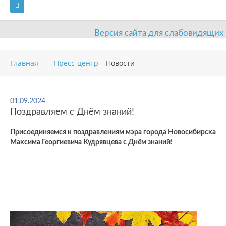
Версия сайта для слабовидящих
ГЛАВНАЯ
Главная
Пресс-центр
Новости
СВЕДЕНИЯ ОБ ОБРАЗОВАТЕЛЬНОЙ ОРГАНИЗАЦИИ
ВИДЫ СПОРТА
АНТИДОПИНГ
РАСПИСАНИЯ
01.09.2024
Поздравляем с Днём знаний!
ОБЪЕКТЫ
ДОКУМЕНТЫ
ПРЕСС-ЦЕНТР
Присоединяемся к поздравлениям мэра города Новосибирска
ОЦЕНКА КАЧЕСТВА ОБРАЗОВАНИЯ
ВАКАНСИИ
Максима Георгиевича Кудрявцева с Днём знаний!
ПЛАТНЫЕ УСЛУГИ
КОНТАКТЫ