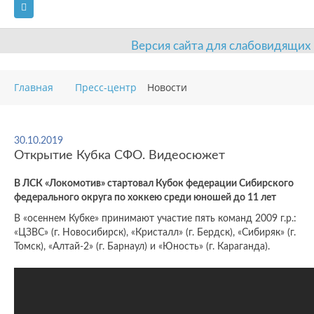
Версия сайта для слабовидящих
ГЛАВНАЯ
Главная
Пресс-центр
Новости
СВЕДЕНИЯ ОБ ОБРАЗОВАТЕЛЬНОЙ ОРГАНИЗАЦИИ
ВИДЫ СПОРТА
АНТИДОПИНГ
РАСПИСАНИЯ
30.10.2019
Открытие Кубка СФО. Видеосюжет
ОБЪЕКТЫ
ДОКУМЕНТЫ
ПРЕСС-ЦЕНТР
В ЛСК «Локомотив» стартовал Кубок федерации Сибирского
ОЦЕНКА КАЧЕСТВА ОБРАЗОВАНИЯ
ВАКАНСИИ
федерального округа по хоккею среди юношей до 11 лет
В «осеннем Кубке» принимают участие пять команд 2009 г.р.:
ПЛАТНЫЕ УСЛУГИ
КОНТАКТЫ
«ЦЗВС» (г. Новосибирск), «Кристалл» (г. Бердск), «Сибиряк» (г.
Томск), «Алтай-2» (г. Барнаул) и «Юность» (г. Караганда).