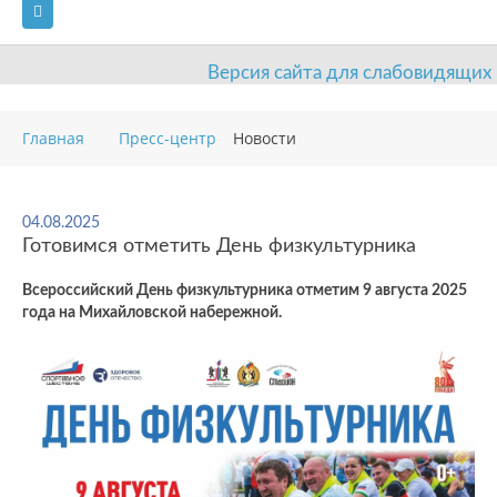
Версия сайта для слабовидящих
ГЛАВНАЯ
Главная
Пресс-центр
Новости
СВЕДЕНИЯ ОБ ОБРАЗОВАТЕЛЬНОЙ ОРГАНИЗАЦИИ
ВИДЫ СПОРТА
АНТИДОПИНГ
РАСПИСАНИЯ
04.08.2025
Готовимся отметить День физкультурника
ОБЪЕКТЫ
ДОКУМЕНТЫ
ПРЕСС-ЦЕНТР
Всероссийский День физкультурника отметим 9 августа 2025
ОЦЕНКА КАЧЕСТВА ОБРАЗОВАНИЯ
ВАКАНСИИ
года на Михайловской набережной.
ПЛАТНЫЕ УСЛУГИ
КОНТАКТЫ