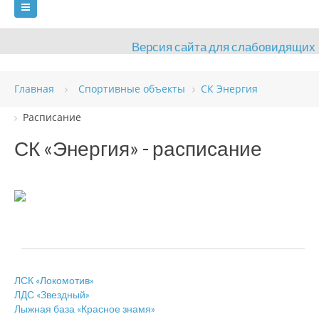
Версия сайта для слабовидящих
ГЛАВНАЯ
Главная
Спортивные объекты
СК Энергия
СВЕДЕНИЯ ОБ ОБРАЗОВАТЕЛЬНОЙ ОРГАНИЗАЦИИ
Расписание
ВИДЫ СПОРТА
АНТИДОПИНГ
РАСПИСАНИЯ
СК «Энергия» - расписание
ОБЪЕКТЫ
ДОКУМЕНТЫ
ПРЕСС-ЦЕНТР
ОЦЕНКА КАЧЕСТВА ОБРАЗОВАНИЯ
ВАКАНСИИ
ПЛАТНЫЕ УСЛУГИ
КОНТАКТЫ
ЛСК «Локомотив»
ЛДС «Звездный»
Лыжная база «Красное знамя»