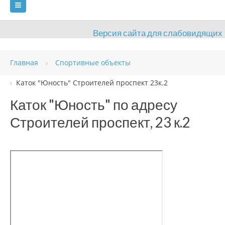
Версия сайта для слабовидящих
ГЛАВНАЯ
Главная
Спортивные объекты
СВЕДЕНИЯ ОБ ОБРАЗОВАТЕЛЬНОЙ ОРГАНИЗАЦИИ
Каток "Юность" Строителей проспект 23к.2
ВИДЫ СПОРТА
АНТИДОПИНГ
РАСПИСАНИЯ
Каток "Юность" по адресу
Строителей проспект, 23 к.2
ОБЪЕКТЫ
ДОКУМЕНТЫ
ПРЕСС-ЦЕНТР
ОЦЕНКА КАЧЕСТВА ОБРАЗОВАНИЯ
ВАКАНСИИ
ПЛАТНЫЕ УСЛУГИ
КОНТАКТЫ