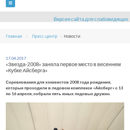
Версия сайта для слабовидящих
ГЛАВНАЯ
Главная
Пресс-центр
Новости
СВЕДЕНИЯ ОБ ОБРАЗОВАТЕЛЬНОЙ ОРГАНИЗАЦИИ
ВИДЫ СПОРТА
АНТИДОПИНГ
РАСПИСАНИЯ
17.04.2017
«Звезда-2008» заняла первое место в весеннем
ОБЪЕКТЫ
ДОКУМЕНТЫ
ПРЕСС-ЦЕНТР
«Кубке Айсберга»
ОЦЕНКА КАЧЕСТВА ОБРАЗОВАНИЯ
ВАКАНСИИ
Соревнования для хоккеистов 2008 года рождения,
которые проходили в ледовом комплексе «Айсберг» с 13
ПЛАТНЫЕ УСЛУГИ
КОНТАКТЫ
по 16 апреля, собрали пять юных ледовых дружин.