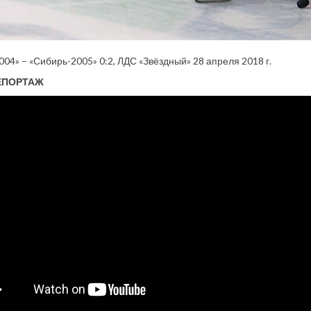
004» – «Сибирь-2005» 0:2, ЛДС «Звёздный» 28 апреля 2018 г.
ЕПОРТАЖ