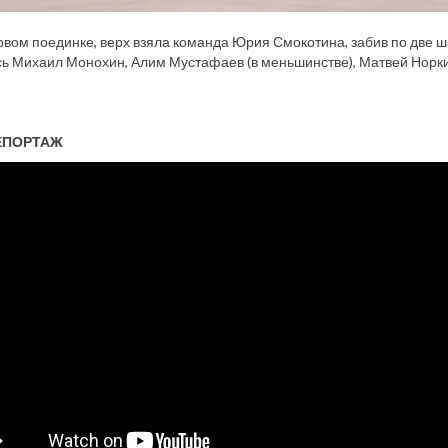
ервом поединке, верх взяла команда Юрия Смокотина, забив по две ш
ь Михаил Монохин, Алим Мустафаев (в меньшинстве), Матвей Норкин
ЕПОРТАЖ