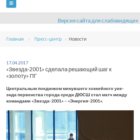
Версия сайта для слабовидящих
ГЛАВНАЯ
Главная
Пресс-центр
Новости
СВЕДЕНИЯ ОБ ОБРАЗОВАТЕЛЬНОЙ ОРГАНИЗАЦИИ
ВИДЫ СПОРТА
АНТИДОПИНГ
РАСПИСАНИЯ
17.04.2017
«Звезда-2001» сделала решающий шаг к
ОБЪЕКТЫ
ДОКУМЕНТЫ
ПРЕСС-ЦЕНТР
«золоту» ПГ
ОЦЕНКА КАЧЕСТВА ОБРАЗОВАНИЯ
ВАКАНСИИ
Центральным поединком минувшего хоккейного уик-
энда первенства города среди ДЮСШ стал матч между
ПЛАТНЫЕ УСЛУГИ
КОНТАКТЫ
командами «Звезда-2001» – «Энергия-2001».