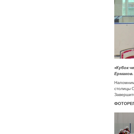
«Кубок ч
Ермаков.
Напомним,
столицы С
Завершитс
ФОТОРЕ