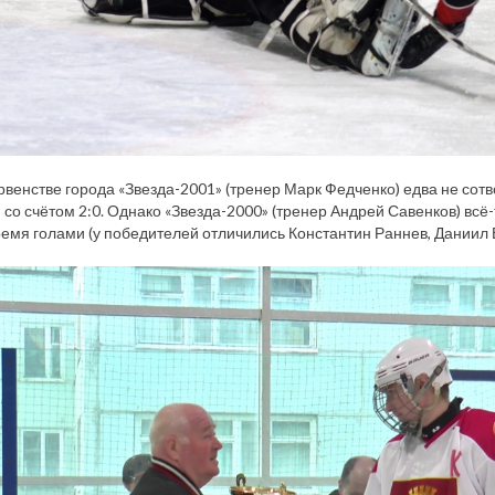
ервенстве города «Звезда-2001» (тренер Марк Федченко) едва не сот
 со счётом 2:0. Однако «Звезда-2000» (тренер Андрей Савенков) всё
ремя голами (у победителей отличились Константин Раннев, Даниил В