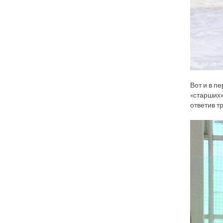
Вот и в п
«старших»
ответив т