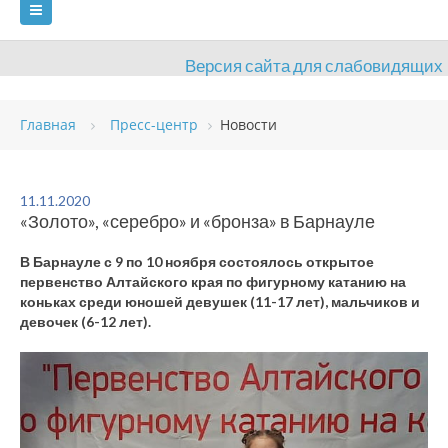
Версия сайта для слабовидящих
ГЛАВНАЯ
Главная
Пресс-центр
Новости
СВЕДЕНИЯ ОБ ОБРАЗОВАТЕЛЬНОЙ ОРГАНИЗАЦИИ
ВИДЫ СПОРТА
АНТИДОПИНГ
РАСПИСАНИЯ
11.11.2020
«Золото», «серебро» и «бронза» в Барнауле
ОБЪЕКТЫ
ДОКУМЕНТЫ
ПРЕСС-ЦЕНТР
В Барнауле с 9 по 10 ноября состоялось открытое
ОЦЕНКА КАЧЕСТВА ОБРАЗОВАНИЯ
ВАКАНСИИ
первенство Алтайского края по фигурному катанию на
коньках среди юношей девушек (11-17 лет), мальчиков и
ПЛАТНЫЕ УСЛУГИ
КОНТАКТЫ
девочек (6-12 лет).