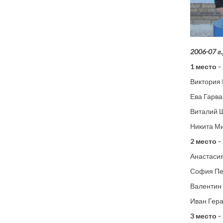
2006-07 г.
1 место 
Виктория 
Ева Гарва
Виталий Ш
Никита Ми
2 место 
Анастаси
София Пе
Валентин 
Иван Гера
3 место 