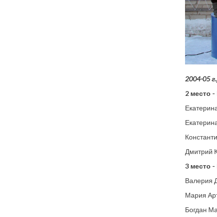
2004-05 г.
2 место -
Екатерина
Екатерина
Константи
Дмитрий К
3 место -
Валерия Д
Мария Арт
Богдан Ма