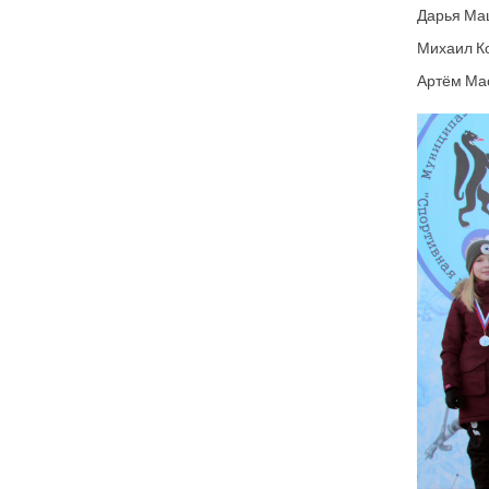
Дарья Маш
Михаил Ко
Артём Мас