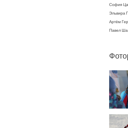
София Цар
Эльвира Г
Артём Гер
Павел Шах
Фото