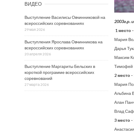
ВИДЕО
Выступление Василисы Овчинниковой на
2003г.р.
всероссийских соревнованиях
29 мая 2026
1 место -
Мария Вол
Выступления Ярослава Овчинникова на
всероссийских соревнованиях
Дарья Тук
20 апреля 2026
Максим Ко
Тимофей Р
Выступление Маргариты Бельских в
короткой программе всероссийских
2 место -
соревнований
Мария Пол
27 марта 2026
Альбина В
Алан Панч
Влад Сафр
3 место -
Анастасия