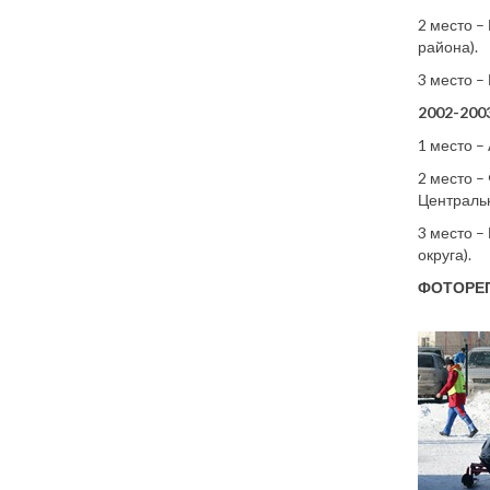
2 место –
района).
3 место –
2002-2003
1 место –
2 место –
Центральн
3 место –
округа).
ФОТОРЕ