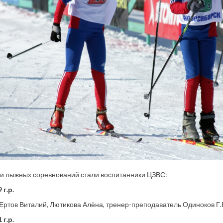
и лыжных соревнований стали воспитанники ЦЗВС:
 г.р.
 Ертов Виталий, Лютикова Алёна, тренер-преподаватель Одиноков Г.Е
 г.р.