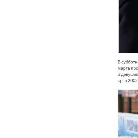
В субботн
марта про
и девушек
г.р. и 2002-