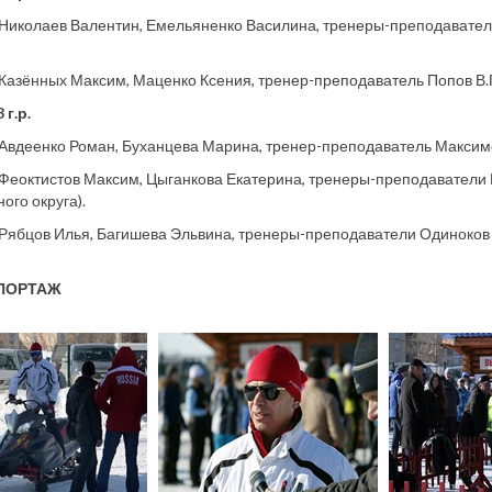
 Николаев Валентин, Емельяненко Василина, тренеры-преподаватели
 Казённых Максим, Маценко Ксения, тренер-преподаватель Попов В.Г
 г.р.
 Авдеенко Роман, Буханцева Марина, тренер-преподаватель Максимо
 Феоктистов Максим, Цыганкова Екатерина, тренеры-преподаватели Р
ого округа).
 Рябцов Илья, Багишева Эльвина, тренеры-преподаватели Одиноков 
ПОРТАЖ