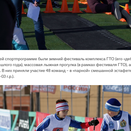
ей спортпрограмме были зимний фестиваль комплекса ГТО (его «дебю
шлого года), массовая лыжная прогулка (в рамках фестиваля ГТО),
. В них приняли участие 48 команд – в «парной» смешанной эстафете 
03 г.р.).