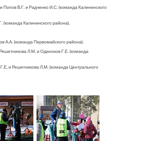
 Попов В.Г. и Радченко И.С. (команда Калининского
. (команда Калининского района).
в А.А. (команда Первомайского района).
ешетникова Л.М. и Одиноков Г.Е. (команда
Г.Е. и Решетникова Л.М. (команда Центрального