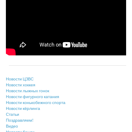
Новости ЦЗВС
Новости хоккея
Новости лыжных гонок
Новости фигурного катания
Новости конькобежного спорта
Новости кёрлинга
Статьи
Поздравляем!
Видео
Новости бенди