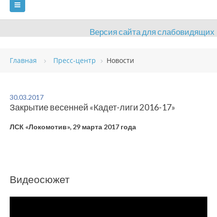
Версия сайта для слабовидящих
ГЛАВНАЯ
Главная
Пресс-центр
Новости
СВЕДЕНИЯ ОБ ОБРАЗОВАТЕЛЬНОЙ ОРГАНИЗАЦИИ
ВИДЫ СПОРТА
АНТИДОПИНГ
РАСПИСАНИЯ
30.03.2017
Закрытие весенней «Кадет-лиги 2016-17»
ОБЪЕКТЫ
ДОКУМЕНТЫ
ПРЕСС-ЦЕНТР
ЛСК «Локомотив», 29 марта 2017 года
ОЦЕНКА КАЧЕСТВА ОБРАЗОВАНИЯ
ВАКАНСИИ
ПЛАТНЫЕ УСЛУГИ
КОНТАКТЫ
Видеосюжет