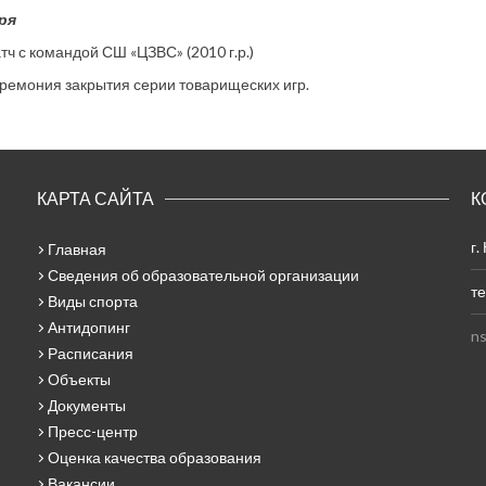
ря
атч с командой СШ «ЦЗВС» (2010 г.р.)
еремония закрытия серии товарищеских игр.
КАРТА САЙТА
К
г.
Главная
Сведения об образовательной организации
те
Виды спорта
Антидопинг
ns
Расписания
Объекты
Документы
Пресс-центр
Оценка качества образования
Вакансии