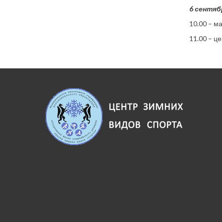
6 сентяб
10.00 – м
11.00 – ц