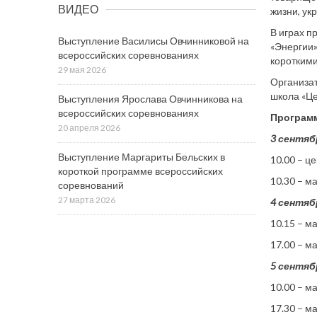
ВИДЕО
жизни, ук
В играх п
Выступление Василисы Овчинниковой на
«Энергии»
всероссийских соревнованиях
коротким
29 мая 2026
Организат
школа «Це
Выступления Ярослава Овчинникова на
всероссийских соревнованиях
Програм
20 апреля 2026
3 сентяб
Выступление Маргариты Бельских в
10.00 – ц
короткой программе всероссийских
10.30 – м
соревнований
27 марта 2026
4 сентяб
10.15 – м
17.00 – м
5 сентяб
10.00 – м
17.30 – м