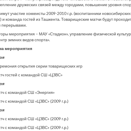
репление дружеских связей между городами, повышение уровня спор
римут участие хоккеисты 2009-2010 г.р. (воспитанники новосибирски
) и команда гостей из Ташкента. Товарищеские матчи будут проходит
и перерывами.
оры мероприятия – МАУ «Стадион», управление физической культур
нтр зимних видов спорта».
ма мероприятия
ря
еремония открытия серии товарищеских игр
атч гостей с командой СШ «ЦЗВС»
ря
атч с командой СШ «Энергия»
атч с командой СШ «ЦЗВС» (2009 г.р.)
ря
атч с командой СШ «ЦЗВС» (2009 г.р.)
атч с командой СШ «ЦЗВС» (2009 г.р.)