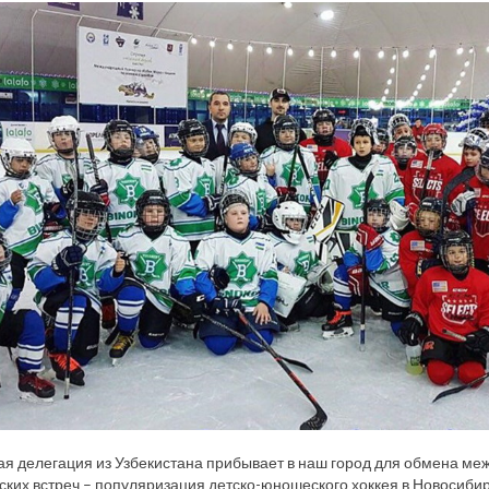
я делегация из Узбекистана прибывает в наш город для обмена м
ких встреч – популяризация детско-юношеского хоккея в Новосибир