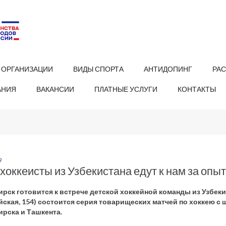
 ОРГАНИЗАЦИИ
ВИДЫ СПОРТА
АНТИДОПИНГ
РА
АНИЯ
ВАКАНСИИ
ПЛАТНЫЕ УСЛУГИ
КОНТАКТЫ
9
оккеисты из Узбекистана едут к нам за опы
рск готовится к встрече детской хоккейной команды из Узбекист
ская, 154) состоится серия товарищеских матчей по хоккею с
рска и Ташкента.