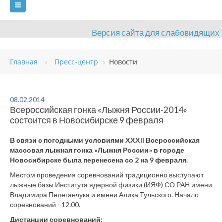
Версия сайта для слабовидящих
ГЛАВНАЯ
Главная
Пресс-центр
Новости
СВЕДЕНИЯ ОБ ОБРАЗОВАТЕЛЬНОЙ ОРГАНИЗАЦИИ
ВИДЫ СПОРТА
АНТИДОПИНГ
РАСПИСАНИЯ
08.02.2014
Всероссийская гонка «Лыжня России-2014»
ОБЪЕКТЫ
ДОКУМЕНТЫ
ПРЕСС-ЦЕНТР
состоится в Новосибирске 9 февраля
ОЦЕНКА КАЧЕСТВА ОБРАЗОВАНИЯ
ВАКАНСИИ
В связи с погодными условиями XXXII Всероссийская
массовая лыжная гонка «Лыжня России» в городе
ПЛАТНЫЕ УСЛУГИ
КОНТАКТЫ
Новосибирске была перенесена со 2 на 9 февраля.
Местом проведения соревнований традиционно выступают
лыжные базы Института ядерной физики (ИЯФ) СО РАН имени
Владимира Пелеганчука и имени Алика Тульского. Начало
соревнований - 12.00.
Дистанции соревнований: