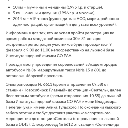
10 км – мужчины и женщины (1995 г.р. и старше),
5 км – юноши и девушки (1996 г.р. и моложе),
2014 м – VIP-гонка (руководители НСО, мэрии, районных
администраций, организаций и депутаты всех уровней).
Информация для тех, кто не успел пройти регистрацию во
время работы мандатной комиссии 30 и 31 января:
экстренная регистрация участников будет проводиться 9
февраля с 9.00 до 11.00 непосредственно на лыжной базе
Института ядерной физики СО РАН.
Проезд к месту проведения соревнований в Академгородок
автобусом № 8э, маршрутными такси №№ 15 и 601 до
остановки «Морской проспект».
Электропоездом № 6611 (время отправления 09.58) от
станции «Новосибирск-Главный» до станции «Сеятель», далее
бесплатным автобусом (время отправления 10.55) до лыжной
базы Института ядерной физики СО РАН имени Владимира
Пелеганчука и имени Алика Тульского. По окончании лыжного
забега этот же автобус доставит участников спортивного
мероприятия до станции «Сеятель» (отправление от лыжной
базы в 14.45). Электропоезд № 6612 от станции «Сеятель» до