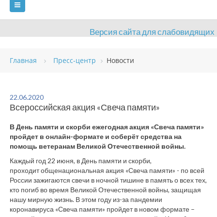
Версия сайта для слабовидящих
ГЛАВНАЯ
Главная
Пресс-центр
Новости
СВЕДЕНИЯ ОБ ОБРАЗОВАТЕЛЬНОЙ ОРГАНИЗАЦИИ
ВИДЫ СПОРТА
АНТИДОПИНГ
РАСПИСАНИЯ
22.06.2020
Всероссийская акция «Свеча памяти»
ОБЪЕКТЫ
ДОКУМЕНТЫ
ПРЕСС-ЦЕНТР
В День памяти и скорби ежегодная акция «Свеча памяти»
ОЦЕНКА КАЧЕСТВА ОБРАЗОВАНИЯ
ВАКАНСИИ
пройдет в онлайн-формате и соберёт средства на
помощь ветеранам Великой Отечественной войны.
ПЛАТНЫЕ УСЛУГИ
КОНТАКТЫ
Каждый год 22 июня, в День памяти и скорби,
проходит общенациональная акция «Свеча памяти» - по всей
России зажигаются свечи в ночной тишине в память о всех тех,
кто погиб во время Великой Отечественной войны, защищая
нашу мирную жизнь. В этом году из-за пандемии
коронавируса «Свеча памяти» пройдет в новом формате –