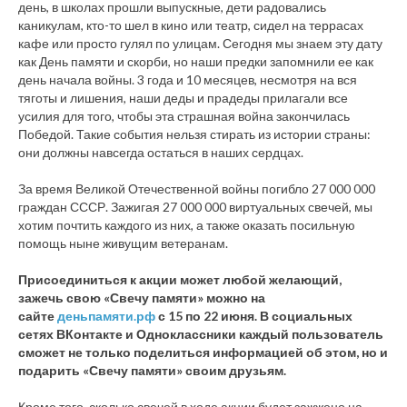
день, в школах прошли выпускные, дети радовались
каникулам, кто-то шел в кино или театр, сидел на террасах
кафе или просто гулял по улицам. Сегодня мы знаем эту дату
как День памяти и скорби, но наши предки запомнили ее как
день начала войны. 3 года и 10 месяцев, несмотря на вся
тяготы и лишения, наши деды и прадеды прилагали все
усилия для того, чтобы эта страшная война закончилась
Победой. Такие события нельзя стирать из истории страны:
они должны навсегда остаться в наших сердцах.
За время Великой Отечественной войны погибло 27 000 000
граждан СССР. Зажигая 27 000 000 виртуальных свечей, мы
хотим почтить каждого из них, а также оказать посильную
помощь ныне живущим ветеранам.
Присоединиться к акции может любой желающий,
зажечь свою «Свечу памяти» можно на
сайте
деньпамяти.рф
с 15 по 22 июня. В социальных
сетях ВКонтакте и Одноклассники каждый пользователь
сможет не только поделиться информацией об этом, но и
подарить «Свечу памяти» своим друзьям.
Кроме того, сколько свечей в ходе акции будет зажжено на