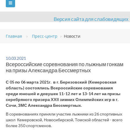
Версия сайта для слабовидящих
ГЛАВНАЯ
Главная
Пресс-центр
Новости
СВЕДЕНИЯ ОБ ОБРАЗОВАТЕЛЬНОЙ ОРГАНИЗАЦИИ
ВИДЫ СПОРТА
АНТИДОПИНГ
РАСПИСАНИЯ
10.03.2021
Всероссийские соревнования по лыжным гонкам
ОБЪЕКТЫ
ДОКУМЕНТЫ
ПРЕСС-ЦЕНТР
на призы Александра Бессмертных
ОЦЕНКА КАЧЕСТВА ОБРАЗОВАНИЯ
ВАКАНСИИ
С 05 по 06 марта 2021г. в г. Березовский (Кемеровская
область) состоялись Всероссийские соревнования
ПЛАТНЫЕ УСЛУГИ
КОНТАКТЫ
среди юношей и девушек 11-12 лет и 13-14 лет на призы
серебряного призера XXII зимних Олимпийских игр в г.
Сочи, ЗМС Александра Бессмертных.
В соревнованиях приняли участие лыжники из 26 спортивных
школ Кемеровской, Новосибирской, Томской областей - всего
более 350 спортсменов.