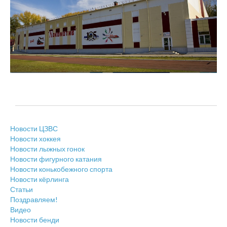
Новости ЦЗВС
Новости хоккея
Новости лыжных гонок
Новости фигурного катания
Новости конькобежного спорта
Новости кёрлинга
Статьи
Поздравляем!
Видео
Новости бенди