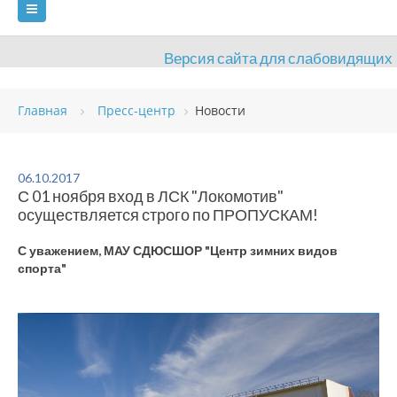
Версия сайта для слабовидящих
ГЛАВНАЯ
Главная
Пресс-центр
Новости
СВЕДЕНИЯ ОБ ОБРАЗОВАТЕЛЬНОЙ ОРГАНИЗАЦИИ
ВИДЫ СПОРТА
АНТИДОПИНГ
РАСПИСАНИЯ
06.10.2017
С 01 ноября вход в ЛСК "Локомотив"
ОБЪЕКТЫ
ДОКУМЕНТЫ
ПРЕСС-ЦЕНТР
осуществляется строго по ПРОПУСКАМ!
ОЦЕНКА КАЧЕСТВА ОБРАЗОВАНИЯ
ВАКАНСИИ
С уважением, МАУ СДЮСШОР "Центр зимних видов
спорта"
ПЛАТНЫЕ УСЛУГИ
КОНТАКТЫ