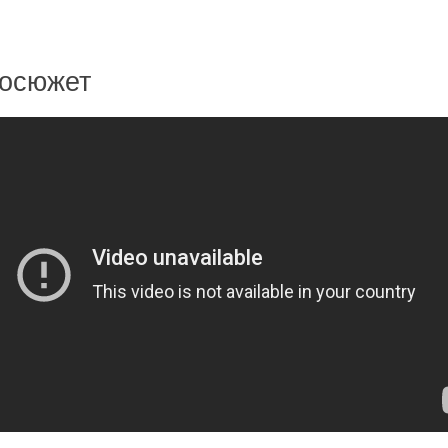
осюжет