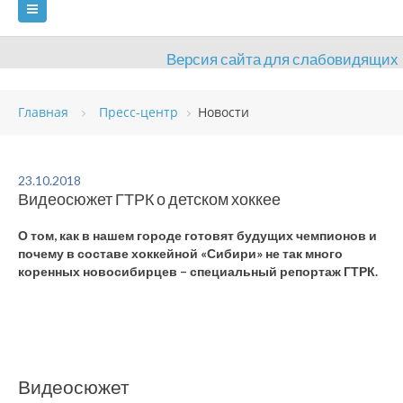
Версия сайта для слабовидящих
ГЛАВНАЯ
СВЕДЕНИЯ ОБ УЧРЕЖДЕНИИ
Главная
Пресс-центр
Новости
ВИДЫ СПОРТА
АНТИДОПИНГ
РАСПИСАНИЯ
ОБЪЕКТЫ
ДОКУМЕНТЫ
ПРЕСС-ЦЕНТР
23.10.2018
Видеосюжет ГТРК о детском хоккее
ОЦЕНКА КАЧЕСТВА ОБРАЗОВАНИЯ
ВАКАНСИИ
О том, как в нашем городе готовят будущих чемпионов и
ПЛАТНЫЕ УСЛУГИ
КОНТАКТЫ
почему в составе хоккейной «Сибири» не так много
коренных новосибирцев – специальный репортаж ГТРК.
Видеосюжет