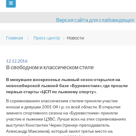
Версия сайта для слабовидящих
ГЛАВНАЯ
Главная
Пресс-центр
Новости
СВЕДЕНИЯ ОБ ОБРАЗОВАТЕЛЬНОЙ ОРГАНИЗАЦИИ
ВИДЫ СПОРТА
АНТИДОПИНГ
РАСПИСАНИЯ
12.12.2016
В свободном и классическом стиле
ОБЪЕКТЫ
ДОКУМЕНТЫ
ПРЕСС-ЦЕНТР
В минувшее воскресенье лыжный сезон открылся на
ОЦЕНКА КАЧЕСТВА ОБРАЗОВАНИЯ
ВАКАНСИИ
новосибирской лыжной базе «Буревестник», где прошли
первые старты «ЦСП по лыжному спорту».
ПЛАТНЫЕ УСЛУГИ
КОНТАКТЫ
В соревнованиях классическим стилем приняли участие
юноши и девушки 2001-04 г.р. со всей области. В открытии
зимнего спортивного сезона на «Буревестнике» приняли
участие и лыжники ЦЗВС. Лучше всех на этих соревнованиях
выступил Константин Черин (тренер-преподаватель
Александр Максимов), который занял третье место на