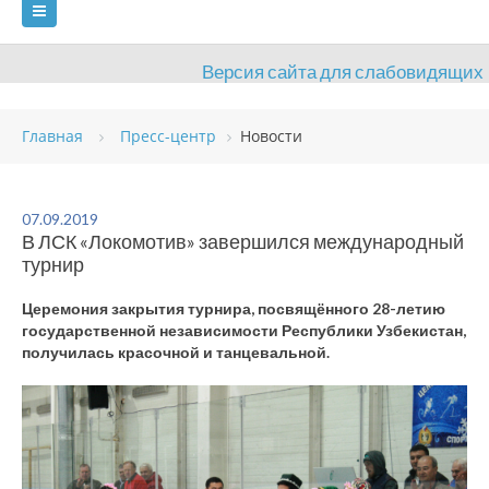
Версия сайта для слабовидящих
ГЛАВНАЯ
Главная
Пресс-центр
Новости
СВЕДЕНИЯ ОБ ОБРАЗОВАТЕЛЬНОЙ ОРГАНИЗАЦИИ
ВИДЫ СПОРТА
АНТИДОПИНГ
РАСПИСАНИЯ
07.09.2019
В ЛСК «Локомотив» завершился международный
ОБЪЕКТЫ
ДОКУМЕНТЫ
ПРЕСС-ЦЕНТР
турнир
ОЦЕНКА КАЧЕСТВА ОБРАЗОВАНИЯ
ВАКАНСИИ
Церемония закрытия турнира, посвящённого 28-летию
государственной независимости Республики Узбекистан,
ПЛАТНЫЕ УСЛУГИ
КОНТАКТЫ
получилась красочной и танцевальной.