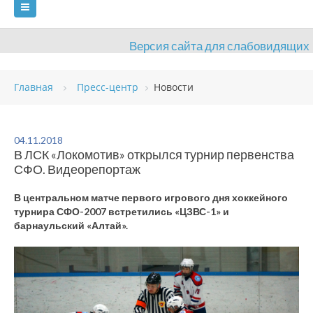
Версия сайта для слабовидящих
ГЛАВНАЯ
Главная
Пресс-центр
Новости
СВЕДЕНИЯ ОБ ОБРАЗОВАТЕЛЬНОЙ ОРГАНИЗАЦИИ
ВИДЫ СПОРТА
АНТИДОПИНГ
РАСПИСАНИЯ
04.11.2018
В ЛСК «Локомотив» открылся турнир первенства
ОБЪЕКТЫ
ДОКУМЕНТЫ
ПРЕСС-ЦЕНТР
СФО. Видеорепортаж
ОЦЕНКА КАЧЕСТВА ОБРАЗОВАНИЯ
ВАКАНСИИ
В центральном матче первого игрового дня хоккейного
турнира СФО-2007 встретились «ЦЗВС-1» и
ПЛАТНЫЕ УСЛУГИ
КОНТАКТЫ
барнаульский «Алтай».