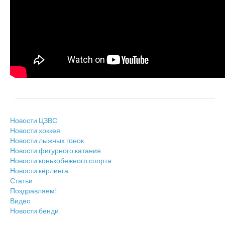
Новости ЦЗВС
Новости хоккея
Новости лыжных гонок
Новости фигурного катания
Новости конькобежного спорта
Новости кёрлинга
Статьи
Поздравляем!
Видео
Новости бенди