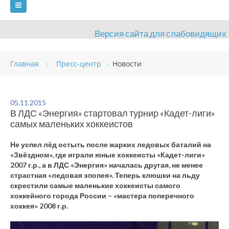
Версия сайта для слабовидящих
ГЛАВНАЯ
Главная
Пресс-центр
Новости
СВЕДЕНИЯ ОБ ОБРАЗОВАТЕЛЬНОЙ ОРГАНИЗАЦИИ
ВИДЫ СПОРТА
АНТИДОПИНГ
РАСПИСАНИЯ
05.11.2015
В ЛДС «Энергия» стартовал турнир «Кадет-лиги»
ОБЪЕКТЫ
ДОКУМЕНТЫ
ПРЕСС-ЦЕНТР
самых маленьких хоккеистов
ОЦЕНКА КАЧЕСТВА ОБРАЗОВАНИЯ
ВАКАНСИИ
Не успел лёд остыть после жарких ледовых баталий на
«Звёздном», где играли юные хоккеисты «Кадет-лиги»
ПЛАТНЫЕ УСЛУГИ
КОНТАКТЫ
2007 г.р., а в ЛДС «Энергия» началась другая, не менее
страстная «ледовая эпопея». Теперь клюшки на льду
скрестили самые маленькие хоккеисты самого
хоккейного города России – «мастера поперечного
хоккея» 2008 г.р.