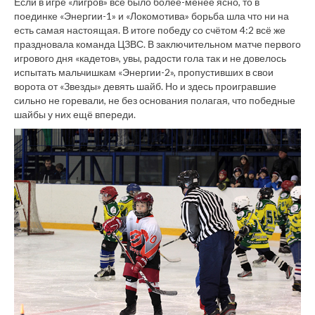
Если в игре «лигров» всё было более-менее ясно, то в
поединке «Энергии-1» и «Локомотива» борьба шла что ни на
есть самая настоящая. В итоге победу со счётом 4:2 всё же
праздновала команда ЦЗВС. В заключительном матче первого
игрового дня «кадетов», увы, радости гола так и не довелось
испытать мальчишкам «Энергии-2», пропустивших в свои
ворота от «Звезды» девять шайб. Но и здесь проигравшие
сильно не горевали, не без основания полагая, что победные
шайбы у них ещё впереди.