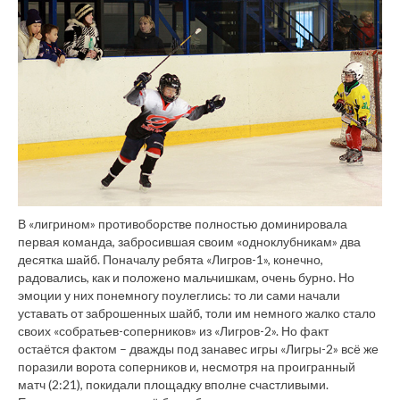
В «лигрином» противоборстве полностью доминировала
первая команда, забросившая своим «одноклубникам» два
десятка шайб. Поначалу ребята «Лигров-1», конечно,
радовались, как и положено мальчишкам, очень бурно. Но
эмоции у них понемногу поулеглись: то ли сами начали
уставать от заброшенных шайб, толи им немного жалко стало
своих «собратьев-соперников» из «Лигров-2». Но факт
остаётся фактом – дважды под занавес игры «Лигры-2» всё же
поразили ворота соперников и, несмотря на проигранный
матч (2:21), покидали площадку вполне счастливыми.