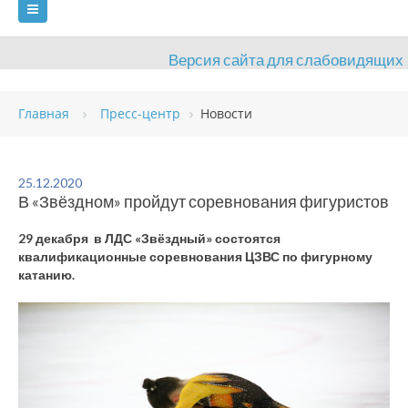
Версия сайта для слабовидящих
ГЛАВНАЯ
Главная
Пресс-центр
Новости
СВЕДЕНИЯ ОБ ОБРАЗОВАТЕЛЬНОЙ ОРГАНИЗАЦИИ
ВИДЫ СПОРТА
АНТИДОПИНГ
РАСПИСАНИЯ
25.12.2020
В «Звёздном» пройдут соревнования фигуристов
ОБЪЕКТЫ
ДОКУМЕНТЫ
ПРЕСС-ЦЕНТР
29 декабря в ЛДС «Звёздный» состоятся
ОЦЕНКА КАЧЕСТВА ОБРАЗОВАНИЯ
ВАКАНСИИ
квалификационные соревнования ЦЗВС по фигурному
катанию.
ПЛАТНЫЕ УСЛУГИ
КОНТАКТЫ